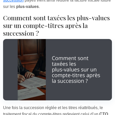
succession
payés vient ainsi réduire la facture fiscale future
sur les
plus-values
.
Comment sont taxées les plus-values
sur un compte-titres après la
succession ?
Une fois la succession réglée et les titres réattribués, le
traitement fiscal du compte-titres redevient celui d’un
CTO