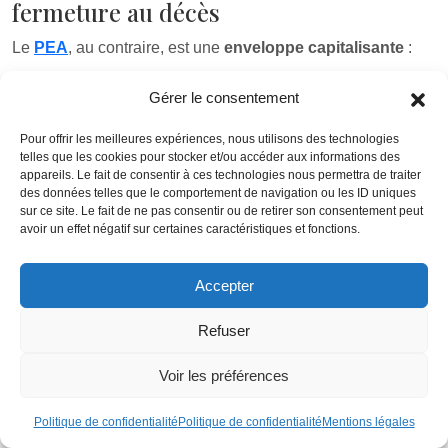
fermeture au décès
Le
PEA
, au contraire, est une
enveloppe capitalisante
:
–
tant que les fonds restent dans le plan, aucun impôt
Gérer le consentement
sur le revenu ne frappe les gains
;
Pour offrir les meilleures expériences, nous utilisons des technologies
–
la fiscalité n’intervient qu’en cas de retrait ou de
telles que les cookies pour stocker et/ou accéder aux informations des
appareils. Le fait de consentir à ces technologies nous permettra de traiter
clôture
.
des données telles que le comportement de navigation ou les ID uniques
sur ce site. Le fait de ne pas consentir ou de retirer son consentement peut
avoir un effet négatif sur certaines caractéristiques et fonctions.
BON À SAVOIR :
Accepter
Au décès du titulaire, le traitement est spécifique.
Refuser
Voir les préférences
– le
PEA
est automatiquement clôturé
;
– les titres sont transférés sur un
compte-titres de
Politique de confidentialité
Politique de confidentialité
Mentions légales
succession
;