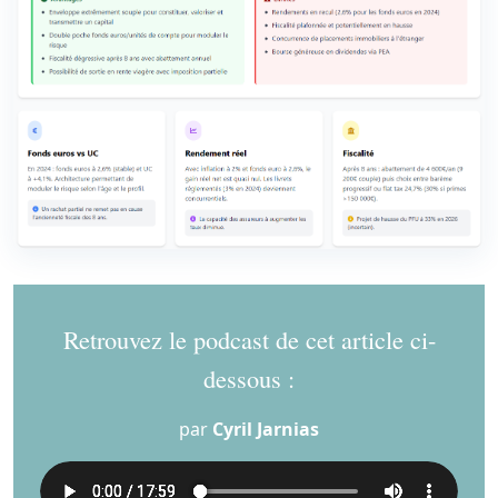
Retrouvez le podcast de cet article ci-
dessous :
par
Cyril Jarnias