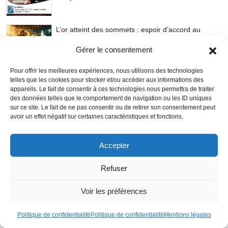
L’or atteint des sommets : espoir d’accord au
Moyen-Orient enflamme le marché
Gérer le consentement
Pour offrir les meilleures expériences, nous utilisons des technologies
telles que les cookies pour stocker et/ou accéder aux informations des
3 étapes. 1 idée forte.
appareils. Le fait de consentir à ces technologies nous permettra de traiter
des données telles que le comportement de navigation ou les ID uniques
Votre patrimoine.
sur ce site. Le fait de ne pas consentir ou de retirer son consentement peut
avoir un effet négatif sur certaines caractéristiques et fonctions.
Depuis plus de 20 ans, j'accompagne mes clients dans la
gestion de leur patrimoine.
Accepter
Mon approche est simple : vous permettre de
Refuser
Construire
,
Protéger
et
Transmettre
votre patrimoine
en toute sérénité.
Voir les préférences
Diagnostic patrimonial
Politique de confidentialité
Politique de confidentialité
Mentions légales
OFFERT