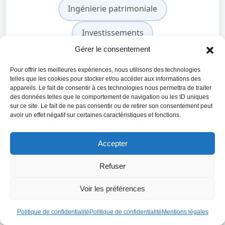
Ingénierie patrimoniale
Investissements
Gérer le consentement
Pour offrir les meilleures expériences, nous utilisons des technologies
telles que les cookies pour stocker et/ou accéder aux informations des
+20 ans d'expertise patrimoniale
appareils. Le fait de consentir à ces technologies nous permettra de traiter
360° Approche globale et indépendante
des données telles que le comportement de navigation ou les ID uniques
100% Conseils sur-mesure
sur ce site. Le fait de ne pas consentir ou de retirer son consentement peut
avoir un effet négatif sur certaines caractéristiques et fonctions.
Conseiller indépendant certifié
Réponse sous 24h
Accepter
Accompagnement personnalisé
Refuser
–
la pension de réversion représente en général 60 %
Voir les préférences
des droits acquis par le défunt
;
– elle n’est pas soumise à condition de ressources ;
Politique de confidentialité
Politique de confidentialité
Mentions légales