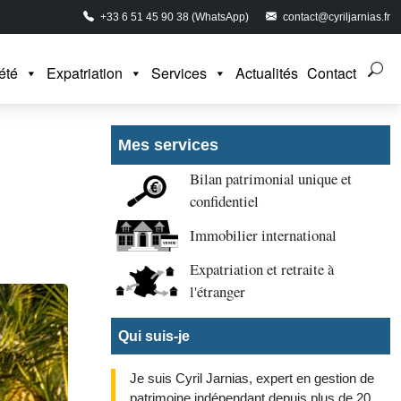
+33 6 51 45 90 38 (WhatsApp)
contact@cyriljarnias.fr
été
Expatriation
Services
Actualités
Contact
Mes services
Bilan patrimonial unique et
confidentiel
Immobilier international
Expatriation et retraite à
l'étranger
Qui suis-je
Je suis Cyril Jarnias, expert en gestion de
patrimoine indépendant depuis plus de 20