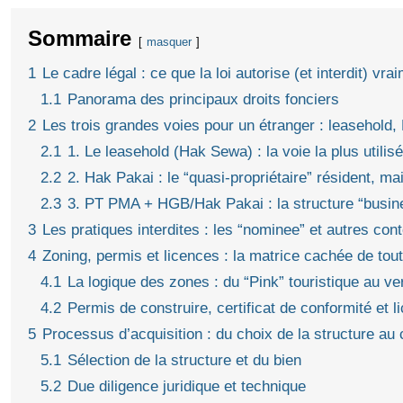
Sommaire
masquer
1
Le cadre légal : ce que la loi autorise (et interdit) vra
1.1
Panorama des principaux droits fonciers
2
Les trois grandes voies pour un étranger : leasehol
2.1
1. Le leasehold (Hak Sewa) : la voie la plus utilisé
2.2
2. Hak Pakai : le “quasi‑propriétaire” résident, ma
2.3
3. PT PMA + HGB/Hak Pakai : la structure “busine
3
Les pratiques interdites : les “nominee” et autres co
4
Zoning, permis et licences : la matrice cachée de tou
4.1
La logique des zones : du “Pink” touristique au ver
4.2
Permis de construire, certificat de conformité et
5
Processus d’acquisition : du choix de la structure au ce
5.1
Sélection de la structure et du bien
5.2
Due diligence juridique et technique