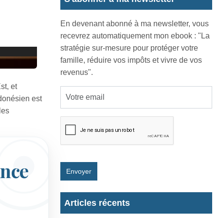
En devenant abonné à ma newsletter, vous
recevrez automatiquement mon ebook : "La
stratégie sur-mesure pour protéger votre
famille, réduire vos impôts et vivre de vos
revenus".
st, et
ndonésien est
les
ance
Envoyer
Articles récents