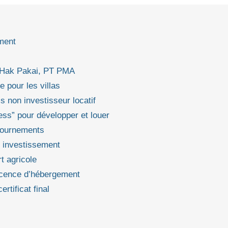
iment
d, Hak Pakai, PT PMA
e pour les villas
is non investisseur locatif
ss” pour développer et louer
ntournements
t investissement
t agricole
 licence d’hébergement
rtificat final