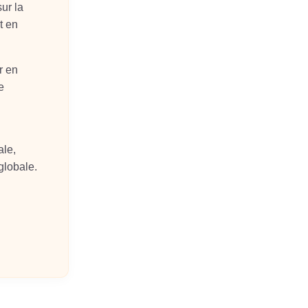
sur la
t en
r en
e
ale,
 globale.