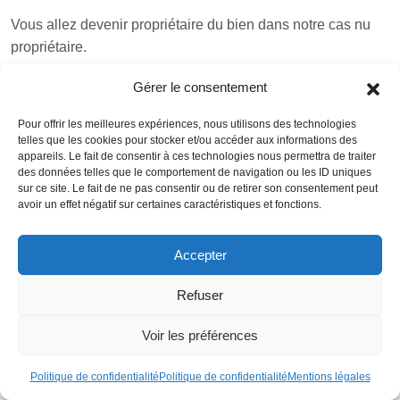
Vous allez devenir propriétaire du bien dans notre cas nu
propriétaire.
Il vous incombera de régler la
taxe foncière
.
Gérer le consentement
La fiscalité est surtout pour le crédirentier :
Pour offrir les meilleures expériences, nous utilisons des technologies
telles que les cookies pour stocker et/ou accéder aux informations des
Il faut distinguer deux choses : la plus value sur la vente du
appareils. Le fait de consentir à ces technologies nous permettra de traiter
des données telles que le comportement de navigation ou les ID uniques
bien immobilier en viager et de la fiscalité sur les rentes
sur ce site. Le fait de ne pas consentir ou de retirer son consentement peut
avoir un effet négatif sur certaines caractéristiques et fonctions.
La fiscalité sur les plus values de la vente d’un bien
immobilier : tout va dépendre du montant de la rente
Ce
Accepter
sera donc le montant en capital de la rente sur lequel
en vertu de l’article 150 VA-I du code général des
Refuser
impôts, il faudra soustraire les intérêts.Vous devrez
ajouter le montant du prix payé d’avance : le bouquet.
Voir les préférences
La fiscalité évoluant sans cesse, je vous invite à faire
valider votre calcul par un notaire ou un fiscaliste.
Politique de confidentialité
Politique de confidentialité
Mentions légales
Les rentes et leurs fiscalités : elles vont dépendre de