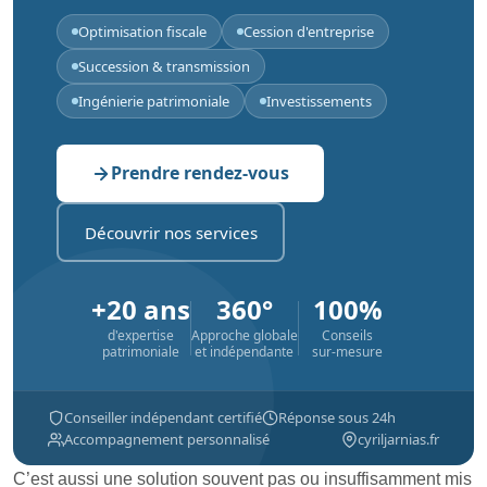
Optimisation fiscale
Cession d'entreprise
Succession & transmission
Ingénierie patrimoniale
Investissements
Prendre rendez-vous
Découvrir nos services
+20 ans
360°
100%
d'expertise
Approche globale
Conseils
patrimoniale
et indépendante
sur-mesure
Conseiller indépendant certifié
Réponse sous 24h
Accompagnement personnalisé
cyriljarnias.fr
C’est aussi une solution souvent pas ou insuffisamment mis