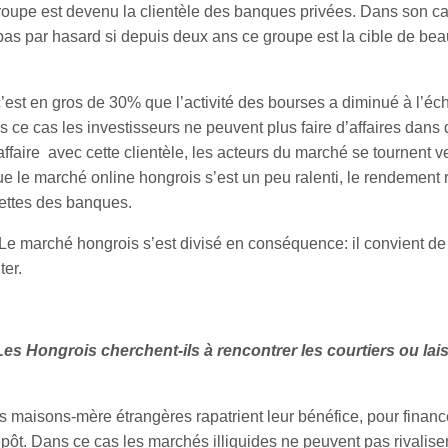
groupe est devenu la clientèle des banques privées. Dans son ca
 pas par hasard si depuis deux ans ce groupe est la cible de be
st en gros de 30% que l’activité des bourses a diminué à l’éche
ns ce cas les investisseurs ne peuvent plus faire d’affaires dans
affaire avec cette clientèle, les acteurs du marché se tournent ve
ue le marché online hongrois s’est un peu ralenti, le rendement r
cettes des banques.
Le marché hongrois s’est divisé en conséquence: il convient de
ter.
s Hongrois cherchent-ils à rencontrer les courtiers ou laiss
aisons-mère étrangères rapatrient leur bénéfice, pour financer 
épôt. Dans ce cas les marchés illiquides ne peuvent pas rivalise