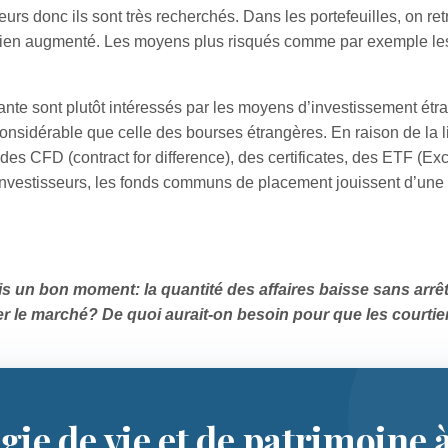
teurs donc ils sont très recherchés. Dans les portefeuilles, on re
 bien augmenté. Les moyens plus risqués comme par exemple les
te sont plutôt intéressés par les moyens d’investissement étr
onsidérable que celle des bourses étrangères. En raison de la li
des CFD (contract for difference), des certificates, des ETF (E
s investisseurs, les fonds communs de placement jouissent d’un
 un bon moment: la quantité des affaires baisse sans arrêt
 le marché? De quoi aurait-on besoin pour que les courtie
gie de vie et de patrimoine 