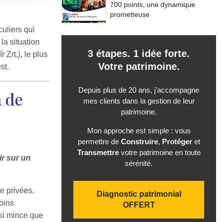
700 points, une dynamique
prometteuse
culiers qui
la situation
3 étapes. 1 idée forte.
Zrt.), le plus
Votre patrimoine.
st.
Depuis plus de 20 ans, j'accompagne
n de
mes clients dans la gestion de leur
patrimoine.
Mon approche est simple : vous
permettre de
Construire
,
Protéger
et
Transmettre
votre patrimoine en toute
ir sur un
sérénité.
e privées.
Diagnostic patrimonial
oins
OFFERT
 si mince que