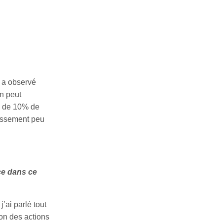
 a observé
n peut
us de 10% de
tissement peu
ce dans ce
’ai parlé tout
ion des actions