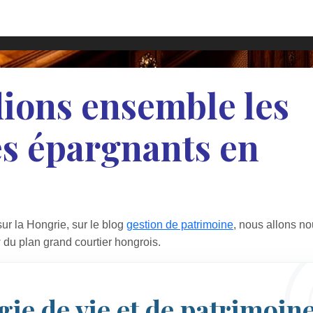
dions ensemble les
s épargnants en
sur la Hongrie, sur le blog
gestion de patrimoine
, nous allons n
 du plan grand courtier hongrois.
gie de vie et de patrimoine