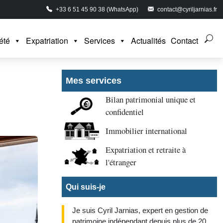
+33 6 51 45 90 38 (WhatsApp)
contact@cyriljarnias.fr
été
Expatriation
Services
Actualités
Contact
Mes services
Bilan patrimonial unique et
confidentiel
Immobilier international
Expatriation et retraite à
l'étranger
Qui suis-je
Je suis Cyril Jarnias, expert en gestion de
patrimoine indépendant depuis plus de 20