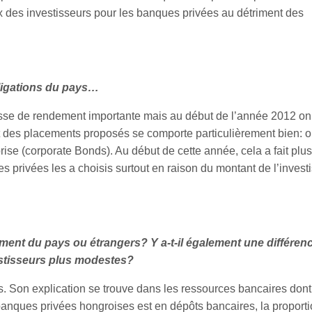
x des investisseurs pour les banques privées au détriment des
obligations du pays…
isse de rendement importante mais au début de l’année 2012 on
 des placements proposés se comporte particulièrement bien: o
ise (corporate Bonds). Au début de cette année, cela a fait pl
 privées les a choisis surtout en raison du montant de l’inves
ement du pays ou étrangers? Y a-t-il également une différen
estisseurs plus modestes?
. Son explication se trouve dans les ressources bancaires dont j
banques privées hongroises est en dépôts bancaires, la proport