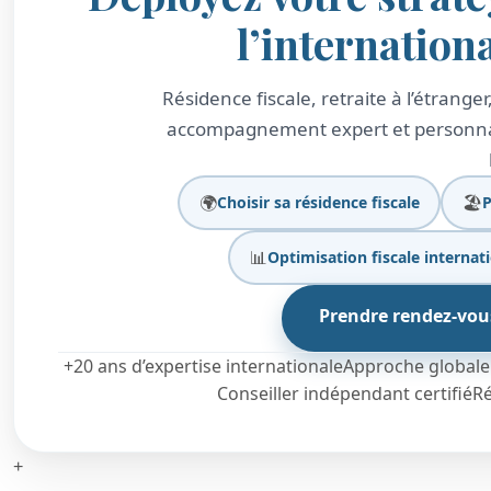
l’internation
Résidence fiscale, retraite à l’étrang
accompagnement expert et personnali
🌍
🏖️
Choisir sa résidence fiscale
P
📊
Optimisation fiscale internat
Prendre rendez-vou
+20 ans d’expertise internationale
Approche globale e
Conseiller indépendant certifié
R
+