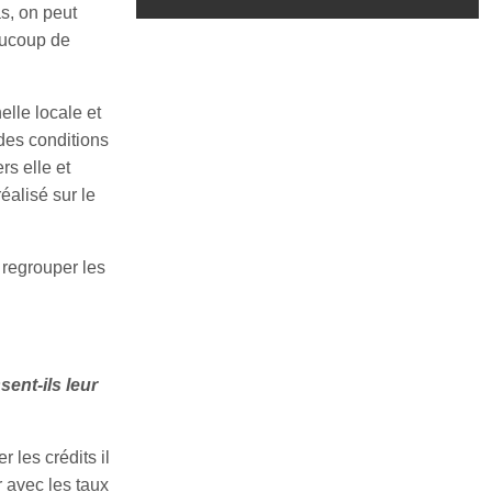
s, on peut
aucoup de
lle locale et
 des conditions
rs elle et
éalisé sur le
 regrouper les
ent-ils leur
les crédits il
r avec les taux