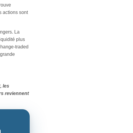
trouve
 actions sont
angers. La
quidité plus
xchange-traded
e grande
, les
rs reviennent
à