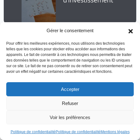
Gérer le consentement
Au‑delà des dépenses de la vie courante, une grande
partie de l’
optimisation fiscale
passe par des choix
Pour offrir les meilleures expériences, nous utilisons des technologies
d’investissement : épargne retraite, immobilier locatif,
telles que les cookies pour stocker et/ou accéder aux informations des
appareils. Le fait de consentir à ces technologies nous permettra de traiter
participation au capital de PME, dispositifs
des données telles que le comportement de navigation ou les ID uniques
patrimoniaux.
En 2026, plusieurs leviers majeurs
sur ce site. Le fait de ne pas consentir ou de retirer son consentement peut
coexistent, avec des règles parfois très différentes.
avoir un effet négatif sur certaines caractéristiques et fonctions.
Accepter
Réduisez votre fiscalité en
Refuser
toute légalité et optimisez
Voir les préférences
vos revenus durablement
Politique de confidentialité
Politique de confidentialité
Mentions légales
Fiscalité en France, opportunités à l'étranger,