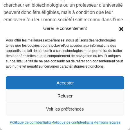
chercheur en biotechnologie ou un professeur d’université
peuvent donc être éligibles, mais à condition que leur
employeur (ou leur propre société) soit reconnu dans l’une
de ces catégories :
startup labellisée
, entreprise
Gérer le consentement
exportatrice, centre de R&D bénéficiant de SIFIDE, etc.
Pour offrir les meilleures expériences, nous utilisons des technologies
telles que les cookies pour stocker et/ou accéder aux informations des
appareils. Le fait de consentir à ces technologies nous permettra de traiter
des données telles que le comportement de navigation ou les ID uniques
EXEMPLE :
sur ce site. Le fait de ne pas consentir ou de retirer son consentement peut
avoir un effet négatif sur certaines caractéristiques et fonctions.
Un indépendant en marketing digital avec une
clientèle étrangère sans lien avec la R&D
portugaise, ou un consultant en management dans
Accepter
un secteur non stratégique, ont très peu de chances
Refuser
de remplir toutes les conditions requises.
Voir les préférences
Qui est clairement exclu du nouveau
Politique de confidentialité
Politique de confidentialité
Mentions légales
Portugal NHR ?