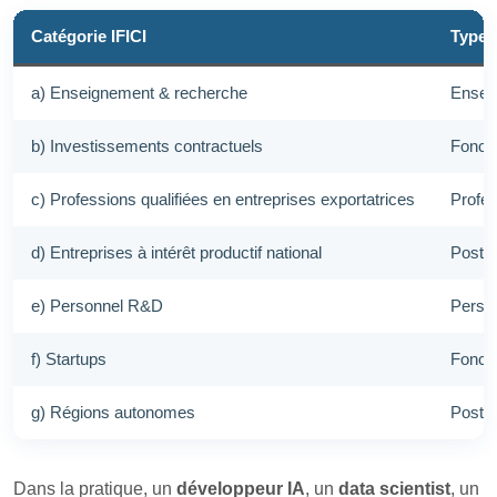
Catégorie IFICI
Type 
a) Enseignement & recherche
Enseig
b) Investissements contractuels
Foncti
c) Professions qualifiées en entreprises exportatrices
Profes
d) Entreprises à intérêt productif national
Postes
e) Personnel R&D
Person
f) Startups
Foncti
g) Régions autonomes
Postes
Dans la pratique, un
développeur IA
, un
data scientist
, un