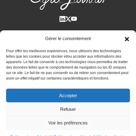
Qui suis-je ?
Gérer le consentement
Voir tous les articles
Pour offrir les meilleures expériences, nous utilisons des technologies
Plan des articles
telles que les cookies pour stocker et/ou accéder aux informations des
Cyril Jarnias dans la Presse
appareils. Le fait de consentir à ces technologies nous permettra de traiter
des données telles que le comportement de navigation ou les ID uniques
Contactez-moi
sur ce site. Le fait de ne pas consentir ou de retirer son consentement peut
avoir un effet négatif sur certaines caractéristiques et fonctions.
Bilan patrimonial unique et confidentiel
Accepter
Immobilier international
Expatriation et retraite à l’étranger
Refuser
Actualités
Voir les préférences
Mentions légales
-
Politique de confidentialité
© 2010-2026 Cyril JARNIAS Expert en gestion de patrimoine
+33 6