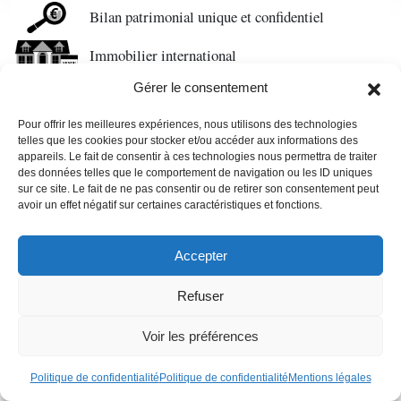
Bilan patrimonial unique et confidentiel
Immobilier international
Gérer le consentement
Expatriation et retraite à l'étranger
Pour offrir les meilleures expériences, nous utilisons des technologies
telles que les cookies pour stocker et/ou accéder aux informations des
Qui suis-je
appareils. Le fait de consentir à ces technologies nous permettra de traiter
des données telles que le comportement de navigation ou les ID uniques
Je suis Cyril Jarnias, expert en gestion de patrimoine
sur ce site. Le fait de ne pas consentir ou de retirer son consentement peut
indépendant depuis plus de 20 ans. J'aide particuliers et chefs
avoir un effet négatif sur certaines caractéristiques et fonctions.
d'entreprise à « Construire, protéger et transmettre votre
patrimoine en toute sérénité ». J'interviens dans de nombreux
Accepter
médias sur le patrimoine : BFM Business, La Tribune, Les
Echos, Investir notamment.
Refuser
Contactez-moi
Voir les préférences
Politique de confidentialité
Politique de confidentialité
Mentions légales
DANS LA PRESSE