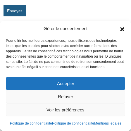
Envoyer
Gérer le consentement
Articles récents
Pour offrir les meilleures expériences, nous utilisons des technologies
Hausse des prix du pétrole : le baril de Brent atteint
telles que les cookies pour stocker et/ou accéder aux informations des
80,28 dollars
appareils. Le fait de consentir à ces technologies nous permettra de traiter
des données telles que le comportement de navigation ou les ID uniques
sur ce site. Le fait de ne pas consentir ou de retirer son consentement peut
avoir un effet négatif sur certaines caractéristiques et fonctions.
Réformes de la Retraite : Nouvelles Avantages
pour les Mères dès Septembre
Accepter
Protection du patrimoine en cas de faillite
Refuser
personnelle
Voir les préférences
Politique de confidentialité
Politique de confidentialité
Mentions légales