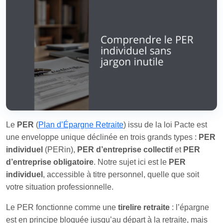
Le
PER
(
Plan d’Épargne Retraite
) issu de la loi Pacte est
une enveloppe unique déclinée en trois grands types :
PER
individuel
(PERin),
PER d’entreprise collectif
et
PER
d’entreprise obligatoire
. Notre sujet ici est le
PER
individuel
, accessible à titre personnel, quelle que soit
votre situation professionnelle.
Le PER fonctionne comme une
tirelire retraite
: l’épargne
est en principe bloquée jusqu’au départ à la retraite, mais