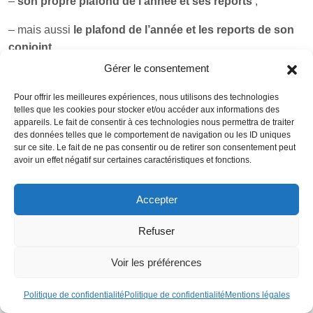
–
son propre plafond de l’année et ses reports
;
– mais aussi
le plafond de l’année et les reports de son
conjoint
.
Gérer le consentement
Un exemple chiffré montre l’impact : imaginons que Marie
soit imposée à
41 %
avec un
plafond de 23 130 €
, et son
Pour offrir les meilleures expériences, nous utilisons des technologies
mari à
11 %
avec un
plafond de 4 710 €
. Sans
telles que les cookies pour stocker et/ou accéder aux informations des
appareils. Le fait de consentir à ces technologies nous permettra de traiter
mutualisation, Marie pourrait déduire 23 130 € à 41 %, et le
des données telles que le comportement de navigation ou les ID uniques
plafond de son conjoint serait peu ou pas utilisé. Avec
sur ce site. Le fait de ne pas consentir ou de retirer son consentement peut
avoir un effet négatif sur certaines caractéristiques et fonctions.
mutualisation, Marie peut verser
27 840 €
sur son PER (en
utilisant aussi le plafond de son mari) et déduire la totalité à
41 %, ce qui représente plus de
11 000 € d’économie
Accepter
d’impôt
.
Refuser
La seule vigilance consiste à ne pas laisser périmer
des
plafonds de l’un des conjoints
: dans certains cas, il est
Voir les préférences
préférable de réaliser aussi un versement sur le PER du
Politique de confidentialité
Politique de confidentialité
Mentions légales
conjoint pour ne pas perdre de droits qui arrivent à