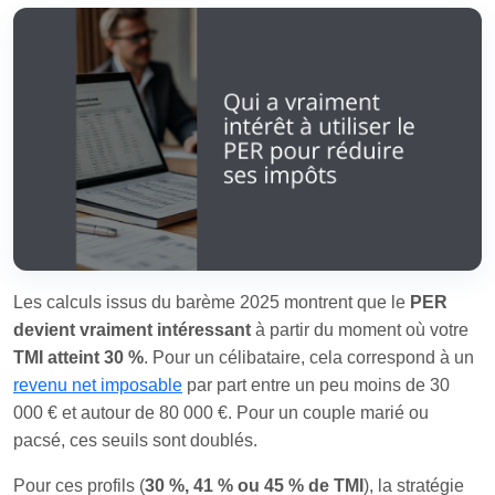
Les calculs issus du barème 2025 montrent que le
PER
devient vraiment intéressant
à partir du moment où votre
TMI atteint 30 %
. Pour un célibataire, cela correspond à un
revenu net imposable
par part entre un peu moins de 30
000 € et autour de 80 000 €. Pour un couple marié ou
pacsé, ces seuils sont doublés.
Pour ces profils (
30 %, 41 % ou 45 % de TMI
), la stratégie