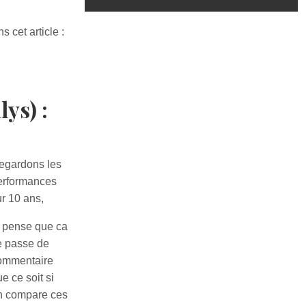
 cet article :
ys) :
egardons les
erformances
ur 10 ans,
e pense que ca
e passe de
ommentaire
e ce soit si
n compare ces