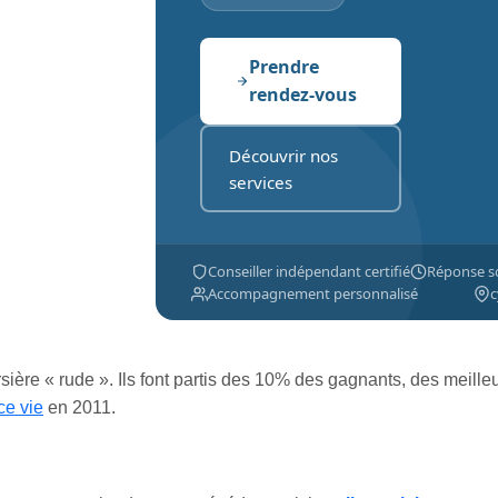
Prendre
rendez-vous
Découvrir nos
services
Conseiller indépendant certifié
Réponse s
Accompagnement personnalisé
c
sière « rude ». Ils font partis des 10% des gagnants, des meille
ce vie
en 2011.