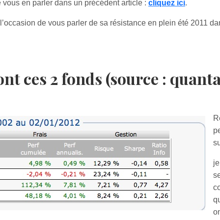
 vous en parler dans un précédent article :
cliquez ici
.
l’occasion de vous parler de sa résistance en plein été 2011 dans
nt ces 2 fonds (source : quantal
R
p
s
j
s
c
qu
o