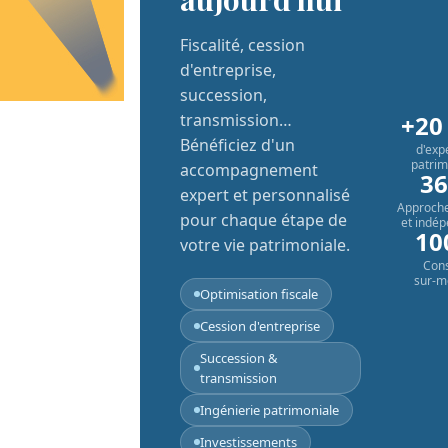
Fiscalité, cession
d'entreprise,
succession,
+20
transmission…
Bénéficiez d'un
d'exp
patrim
accompagnement
36
expert et personnalisé
Approche
pour chaque étape de
et indé
10
votre vie patrimoniale.
Cons
sur-m
Optimisation fiscale
Cession d'entreprise
Succession &
transmission
Ingénierie patrimoniale
Investissements