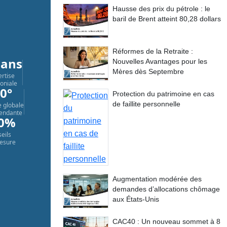
Hausse des prix du pétrole : le
baril de Brent atteint 80,28 dollars
Réformes de la Retraite :
 ans
Nouvelles Avantages pour les
Mères dès Septembre
ertise
oniale
0°
Protection du patrimoine en cas
de faillite personnelle
 globale
pendante
0%
eils
esure
Augmentation modérée des
demandes d’allocations chômage
aux États-Unis
CAC40 : Un nouveau sommet à 8