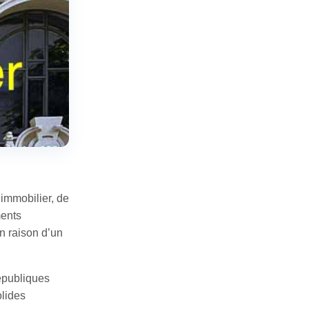
’immobilier, de
ments
n raison d’un
républiques
olides