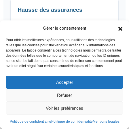
Hausse des assurances
Les primes d’assurance augmentent, surtout
Gérer le consentement
dans les zones à risque d’incendie en
périphérie urbaine.
Pour offrir les meilleures expériences, nous utilisons des technologies
telles que les cookies pour stocker et/ou accéder aux informations des
appareils. Le fait de consentir à ces technologies nous permettra de traiter
des données telles que le comportement de navigation ou les ID uniques
sur ce site. Le fait de ne pas consentir ou de retirer son consentement peut
Attractivité différenciée
avoir un effet négatif sur certaines caractéristiques et fonctions.
Un écart se creuse entre les biens adaptés
Accepter
(isolation, matériaux, ombrage, équipements
performants) et les constructions obsolètes.
Refuser
Voir les préférences
Les données issues de communautés comme
Sun City
,
Politique de confidentialité
Politique de confidentialité
Mentions légales
emblématique ville de retraités du West Valley, donnent un