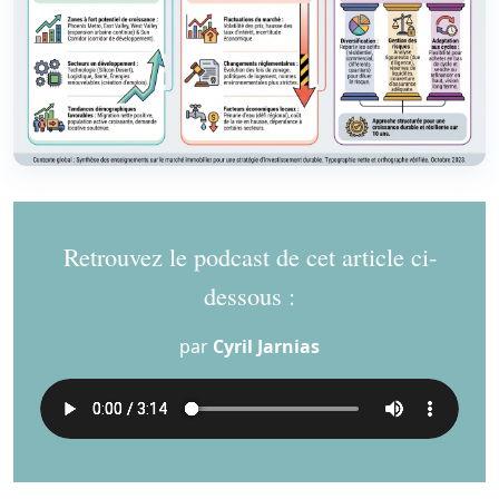
Retrouvez le podcast de cet article ci-
dessous :
par
Cyril Jarnias