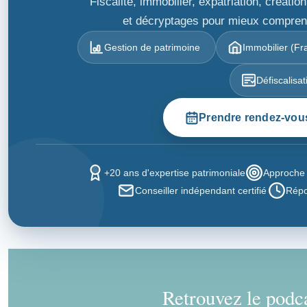
Fiscalité, immobilier, expatriation, créat
et décryptages pour mieux comprendr
Gestion de patrimoine
Immobilier (Fra
Défiscalisat
Prendre rendez-vou
+20 ans d'expertise patrimoniale
Approche 
Conseiller indépendant certifié
Répo
Retrouvez le podca