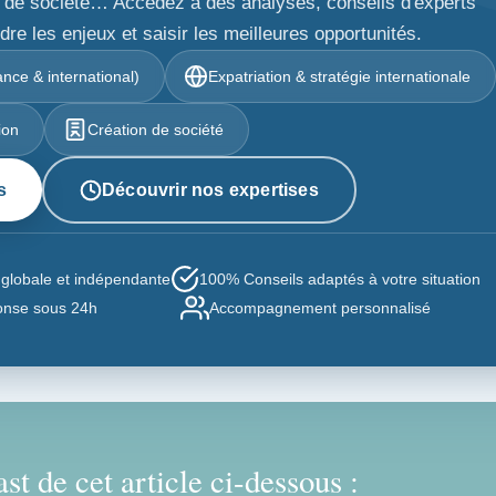
ion de société… Accédez à des analyses, conseils d'experts
e les enjeux et saisir les meilleures opportunités.
nce & international)
Expatriation & stratégie internationale
ion
Création de société
s
Découvrir nos expertises
globale et indépendante
100% Conseils adaptés à votre situation
nse sous 24h
Accompagnement personnalisé
st de cet article ci-dessous :