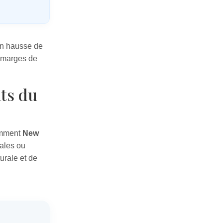
en hausse de
e marges de
ats du
tamment
New
pales ou
urale et de