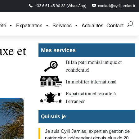
+33 6 51 45 90 38 (WhatsApp)
contact@cyriljarnias.fr
été
Expatriation
Services
Actualités
Contact
uxe et
Mes services
Bilan patrimonial unique et
confidentiel
Immobilier international
Expatriation et retraite à
l'étranger
Qui suis-je
Je suis Cyril Jarnias, expert en gestion de
patrimoine indépendant depuis plus de 20