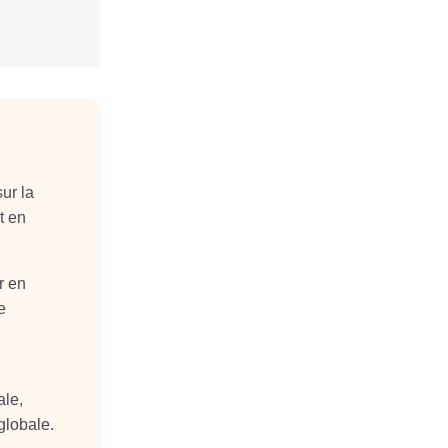
sur la
t en
r en
e
ale,
 globale.