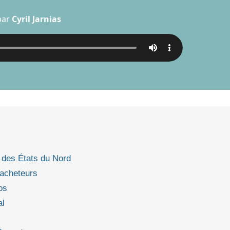
par
Cyril Jarnias
 des États du Nord
 acheteurs
os
al