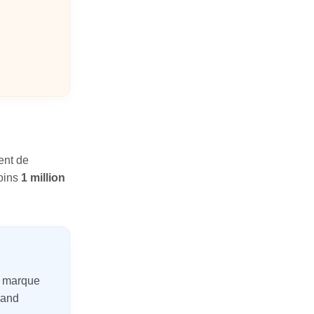
ent de
moins
1 million
6 marque
rand