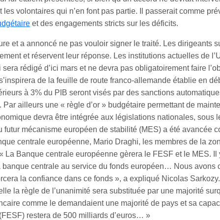
les volontaires qui n’en font pas partie. Il passerait comme pré
udgétaire
et des engagements stricts sur les déficits.
e et a annoncé ne pas vouloir signer le traité. Les dirigeants s
ment et réservent leur réponse. Les institutions actuelles de l’
sera rédigé d’ici mars et ne devra pas obligatoirement faire l’ob
’inspirera de la feuille de route franco-allemande établie en dé
périeurs à 3% du PIB seront visés par des sanctions automatique
 Par ailleurs une « règle d’or » budgétaire permettant de mainte
onomique devra être intégrée aux législations nationales, sous l
 du futur mécanisme européen de stabilité (MES) a été avancée
Banque centrale européenne, Mario Draghi, les membres de la zo
« La Banque centrale européenne gèrera le FESF et le MES. Il 
 la banque centrale au service du fonds européen… Nous avons 
forcera la confiance dans ce fonds », a expliqué Nicolas Sarkoz
e la règle de l’unanimité sera substituée par une majorité surq
ncaire comme le demandaient une majorité de pays et sa capaci
 (FESF) restera de 500 milliards d’euros… »