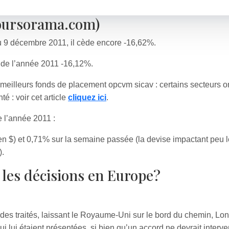
boursorama.com)
 9 décembre 2011, il cède encore -16,62%.
t de l’année 2011 -16,12%.
 meilleurs fonds de placement opcvm sicav : certains secteurs ont
é : voir cet article
cliquez ici
.
e l’année 2011 :
n $) et 0,71% sur la semaine passée (la devise impactant peu 
).
t les décisions en Europe?
 des traités, laissant le Royaume-Uni sur le bord du chemin, Lo
i lui étaient présentées, si bien qu’un accord ne devrait interve