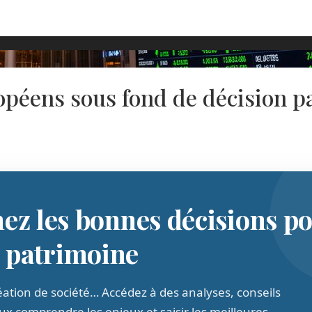
opéens sous fond de décision pa
nez les bonnes décisions p
e patrimoine
création de société… Accédez à des analyses, conseils
x comprendre les enjeux et saisir les meilleures