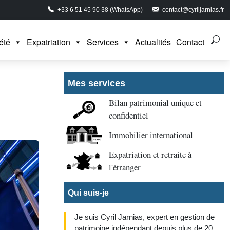
+33 6 51 45 90 38 (WhatsApp)
contact@cyriljarnias.fr
été
Expatriation
Services
Actualités
Contact
Mes services
Bilan patrimonial unique et
confidentiel
Immobilier international
Expatriation et retraite à
l'étranger
Qui suis-je
Je suis Cyril Jarnias, expert en gestion de
patrimoine indépendant depuis plus de 20