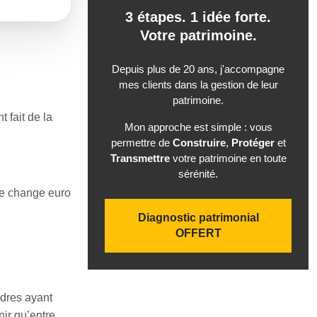
3 étapes. 1 idée forte.
Votre patrimoine.
Depuis plus de 20 ans, j'accompagne
mes clients dans la gestion de leur
patrimoine.
 fait de la
Mon approche est simple : vous
permettre de
Construire
,
Protéger
et
Transmettre
votre patrimoine en toute
sérénité.
le change euro
Diagnostic patrimonial
OFFERT
ndres ayant
nir qu’entre