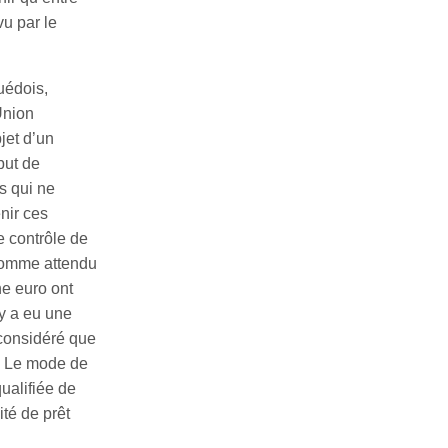
vu par le
uédois,
Union
jet d’un
but de
s qui ne
nir ces
e contrôle de
 comme attendu
ne euro ont
y a eu une
considéré que
y. Le mode de
ualifiée de
té de prêt