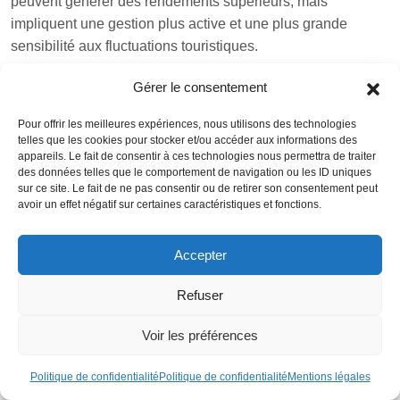
peuvent générer des rendements supérieurs, mais
impliquent une gestion plus active et une plus grande
sensibilité aux fluctuations touristiques.
Gérer le consentement
Pour offrir les meilleures expériences, nous utilisons des technologies
telles que les cookies pour stocker et/ou accéder aux informations des
appareils. Le fait de consentir à ces technologies nous permettra de traiter
des données telles que le comportement de navigation ou les ID uniques
sur ce site. Le fait de ne pas consentir ou de retirer son consentement peut
avoir un effet négatif sur certaines caractéristiques et fonctions.
Accepter
Refuser
Le potentiel de plus-value est lié à la croissance
Voir les préférences
économique du pays, au développement des infrastructures
et à l’évolution de l’attractivité des différentes zones
Politique de confidentialité
Politique de confidentialité
Mentions légales
géographiques. L’acquisition de biens sur plan dans des