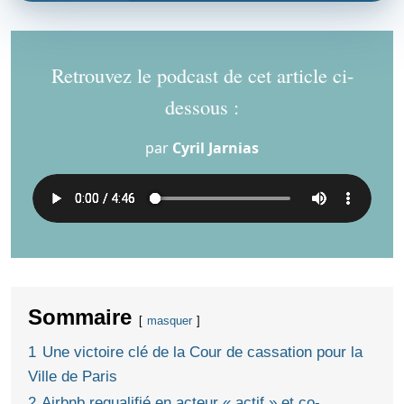
Retrouvez le podcast de cet article ci-
dessous :
par
Cyril Jarnias
Sommaire
masquer
1
Une victoire clé de la Cour de cassation pour la
Ville de Paris
2
Airbnb requalifié en acteur « actif » et co-