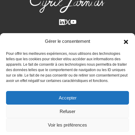
Qui suis-je ?
Gérer le consentement
Voir tous les articles
Pour offrir les meilleures expériences, nous utilisons des technologies
Plan des articles
telles que les cookies pour stocker et/ou accéder aux informations des
Cyril Jarnias dans la Presse
appareils. Le fait de consentir à ces technologies nous permettra de traiter
des données telles que le comportement de navigation ou les ID uniques
Contactez-moi
sur ce site. Le fait de ne pas consentir ou de retirer son consentement peut
avoir un effet négatif sur certaines caractéristiques et fonctions.
Bilan patrimonial unique et confidentiel
Accepter
Immobilier international
Expatriation et retraite à l’étranger
Refuser
Actualités
Voir les préférences
Mentions légales
-
Politique de confidentialité