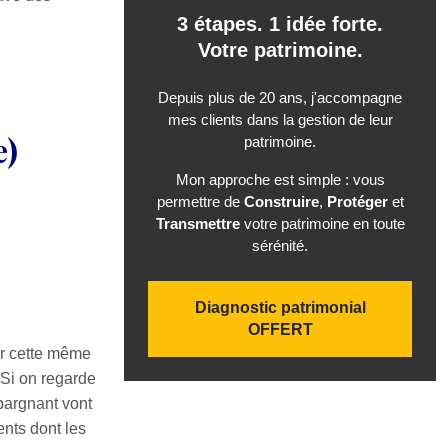
3 étapes. 1 idée forte.
Votre patrimoine.
Depuis plus de 20 ans, j'accompagne
mes clients dans la gestion de leur
e)
patrimoine.
Mon approche est simple : vous
permettre de
Construire
,
Protéger
et
Transmettre
votre patrimoine en toute
sérénité.
Diagnostic patrimonial
OFFERT
ur cette même
 Si on regarde
épargnant vont
ents dont les