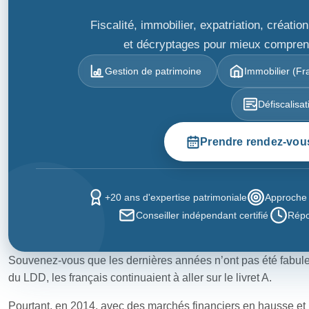
Fiscalité, immobilier, expatriation, créat
et décryptages pour mieux comprendr
Gestion de patrimoine
Immobilier (Fra
Défiscalisat
Prendre rendez-vou
+20 ans d'expertise patrimoniale
Approche 
Conseiller indépendant certifié
Répo
Souvenez-vous que les dernières années n’ont pas été fabuleu
du LDD, les français continuaient à aller sur le livret A.
Pourtant, en 2014, avec des marchés financiers en hausse et