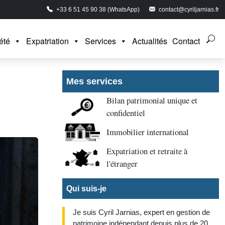
+33 6 51 45 90 38 (WhatsApp)
contact@cyriljarnias.fr
été
Expatriation
Services
Actualités
Contact
Mes services
Bilan patrimonial unique et
confidentiel
Immobilier international
Expatriation et retraite à
l'étranger
Qui suis-je
Je suis Cyril Jarnias, expert en gestion de
patrimoine indépendant depuis plus de 20