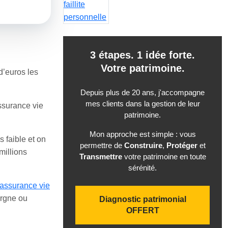
3 étapes. 1 idée forte.
Votre patrimoine.
d’euros les
Depuis plus de 20 ans, j'accompagne
mes clients dans la gestion de leur
ssurance vie
patrimoine.
Mon approche est simple : vous
 faible et on
permettre de
Construire
,
Protéger
et
millions
Transmettre
votre patrimoine en toute
sérénité.
assurance vie
argne ou
Diagnostic patrimonial
OFFERT