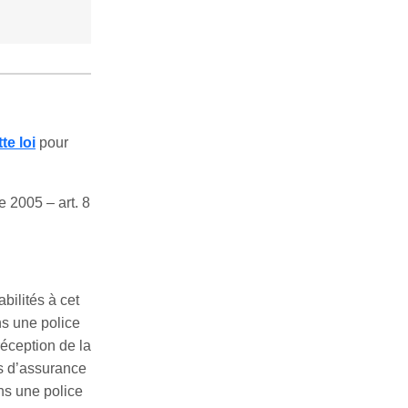
te loi
pour
 2005 – art. 8
bilités à cet
ns une police
réception de la
ns d’assurance
ns une police