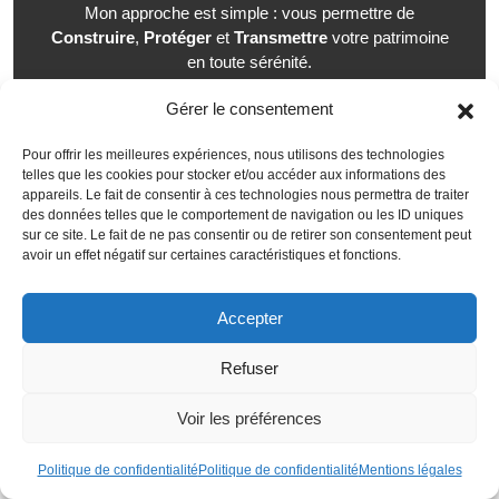
Mon approche est simple : vous permettre de
Construire
,
Protéger
et
Transmettre
votre patrimoine
en toute sérénité.
Gérer le consentement
Diagnostic patrimonial
OFFERT
Pour offrir les meilleures expériences, nous utilisons des technologies
telles que les cookies pour stocker et/ou accéder aux informations des
appareils. Le fait de consentir à ces technologies nous permettra de traiter
des données telles que le comportement de navigation ou les ID uniques
sur ce site. Le fait de ne pas consentir ou de retirer son consentement peut
avoir un effet négatif sur certaines caractéristiques et fonctions.
Ces articles pourraient
Accepter
vous intéresser
Refuser
Voir les préférences
Politique de confidentialité
Politique de confidentialité
Mentions légales