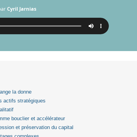
par
Cyril Jarnias
hange la donne
s actifs stratégiques
litatif
omme bouclier et accélérateur
ession et préservation du capital
montages complexes