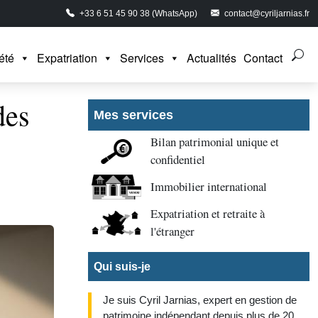
+33 6 51 45 90 38 (WhatsApp)
contact@cyriljarnias.fr
été
Expatriation
Services
Actualités
Contact
des
Mes services
Bilan patrimonial unique et
confidentiel
Immobilier international
Expatriation et retraite à
l'étranger
Qui suis-je
Je suis Cyril Jarnias, expert en gestion de
patrimoine indépendant depuis plus de 20