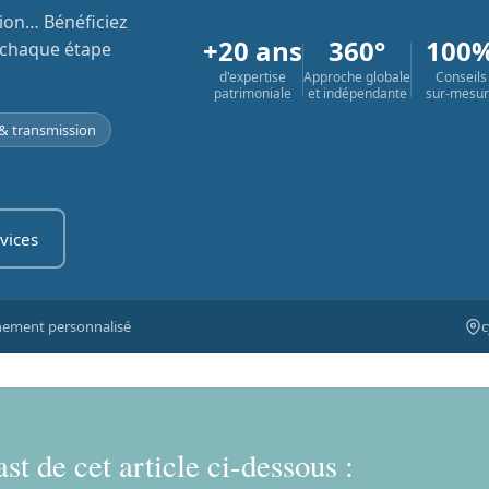
sion… Bénéficiez
+20 ans
360°
100
 chaque étape
d'expertise
Approche globale
Conseils
patrimoniale
et indépendante
sur-mesu
& transmission
vices
ement personnalisé
c
st de cet article ci-dessous :