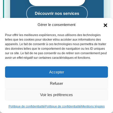
Découvrir nos services
Gérer le consentement
+20 ans d'expertise patrimoniale
Pour offrir les meilleures expériences, nous utilisons des technologies
360° Approche globale et indépendante
telles que les cookies pour stocker et/ou accéder aux informations des
appareils. Le fait de consentir à ces technologies nous permettra de traiter
100% Conseils sur-mesure
des données telles que le comportement de navigation ou les ID uniques
Conseiller indépendant certifié
sur ce site. Le fait de ne pas consentir ou de retirer son consentement peut
avoir un effet négatif sur certaines caractéristiques et fonctions.
Réponse sous 24h
Accompagnement personnalisé
Accepter
Refuser
Voir les préférences
Le notaire a tout intérêt à expliciter cet
intérêt
dans l’acte de
donation, même si la loi ne l’exige pas formellement « à
Politique de confidentialité
Politique de confidentialité
Mentions légales
peine de nullité ». En cas de
contentieux
, cette motivation