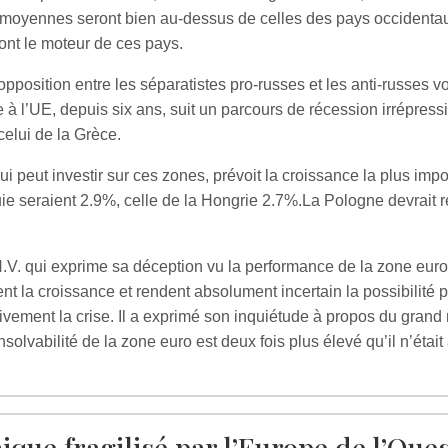
 moyennes seront bien au-dessus de celles des pays occidentaux
sont le moteur de ces pays.
pposition entre les séparatistes pro-russes et les anti-russes v
e à l’UE, depuis six ans, suit un parcours de récession irrépressi
elui de la Grèce.
i peut investir sur ces zones, prévoit la croissance la plus imp
e seraient 2.9%, celle de la Hongrie 2.7%.La Pologne devrait ré
N.V. qui exprime sa déception vu la performance de la zone euro. 
einent la croissance et rendent absolument incertain la possibilité 
itivement la crise. Il a exprimé son inquiétude à propos du gran
nsolvabilité de la zone euro est deux fois plus élevé qu’il n’était 
ique fragilisé par l’Europe de l’Oue