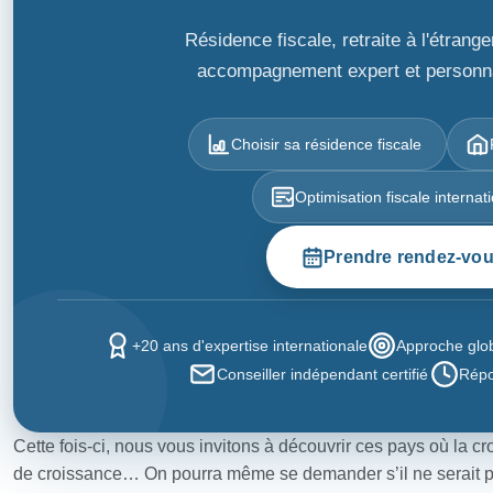
Résidence fiscale, retraite à l'étrang
accompagnement expert et personnal
Choisir sa résidence fiscale
Optimisation fiscale internat
Prendre rendez-vo
+20 ans d'expertise internationale
Approche globa
Conseiller indépendant certifié
Répo
Cette fois-ci, nous vous invitons à découvrir ces pays où la 
de croissance… On pourra même se demander s’il ne serait p