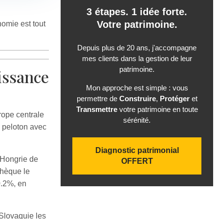
3 étapes. 1 idée forte.
Votre patrimoine.
nomie est tout
Depuis plus de 20 ans, j'accompagne
mes clients dans la gestion de leur
patrimoine.
ssance
Mon approche est simple : vous
permettre de
Construire
,
Protéger
et
Transmettre
votre patrimoine en toute
rope centrale
sérénité.
u peloton avec
Diagnostic patrimonial
 Hongrie de
OFFERT
chèque le
0.2%, en
 Slovaquie les