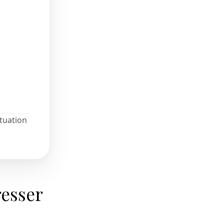
ituation
resser