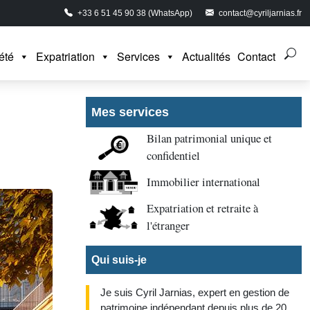
+33 6 51 45 90 38 (WhatsApp)
contact@cyriljarnias.fr
été
Expatriation
Services
Actualités
Contact
Mes services
Bilan patrimonial unique et
confidentiel
Immobilier international
Expatriation et retraite à
l'étranger
Qui suis-je
Je suis Cyril Jarnias, expert en gestion de
patrimoine indépendant depuis plus de 20