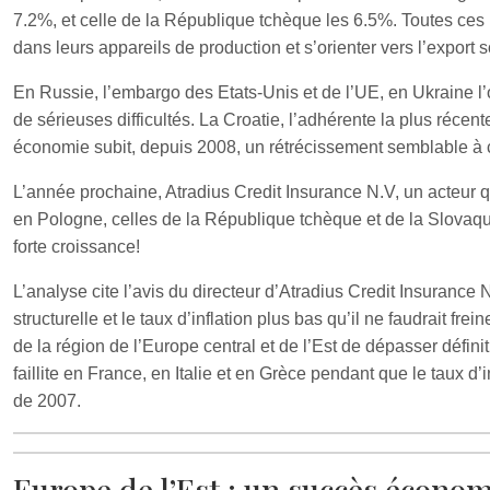
7.2%, et celle de la République tchèque les 6.5%. Toutes ces
dans leurs appareils de production et s’orienter vers l’export 
En Russie, l’embargo des Etats-Unis et de l’UE, en Ukraine l’o
de sérieuses difficultés. La Croatie, l’adhérente la plus récent
économie subit, depuis 2008, un rétrécissement semblable à c
L’année prochaine, Atradius Credit Insurance N.V, un acteur qu
en Pologne, celles de la République tchèque et de la Slovaqui
forte croissance!
L’analyse cite l’avis du directeur d’Atradius Credit Insurance 
structurelle et le taux d’inflation plus bas qu’il ne faudrait fr
de la région de l’Europe central et de l’Est de dépasser défin
faillite en France, en Italie et en Grèce pendant que le taux d’i
de 2007.
Europe de l’Est : un succès économ