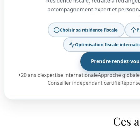
Résidence fiscale, retraite à l’étrang
accompagnement expert et personnali
Choisir sa résidence fiscale
P
Optimisation fiscale internati
Prendre rendez-vou
+20 ans d’expertise internationale
Approche globale e
Conseiller indépendant certifié
Réponse
Ces a