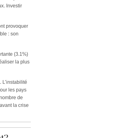
. Investir
ont provoquer
ble : son
ortante (3.1%)
aliser la plus
L’instabilité
pour les pays
d nombre de
avant la crise
st?