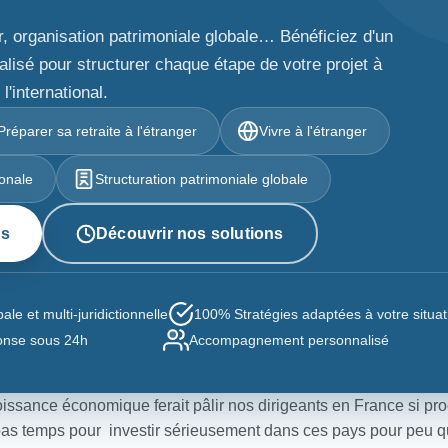
er, organisation patrimoniale globale… Bénéficiez d'un
isé pour structurer chaque étape de votre projet à
l'international.
Préparer sa retraite à l'étranger
Vivre à l'étranger
ionale
Structuration patrimoniale globale
us
Découvrir nos solutions
le et multi-juridictionnelle
100% Stratégies adaptées à votre situat
nse sous 24h
Accompagnement personnalisé
croissance économique ferait pâlir nos dirigeants en France si p
as temps pour investir sérieusement dans ces pays pour peu q