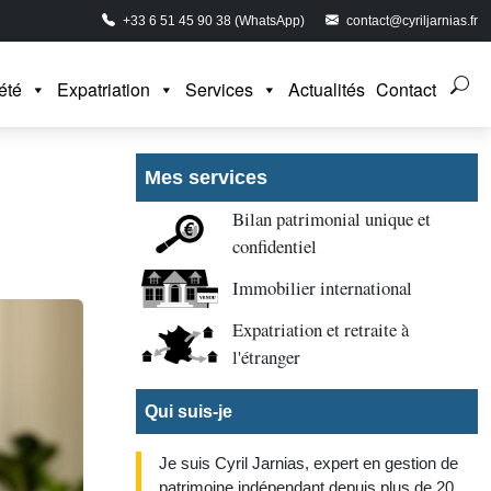
+33 6 51 45 90 38 (WhatsApp)
contact@cyriljarnias.fr
été
Expatriation
Services
Actualités
Contact
Mes services
Bilan patrimonial unique et
confidentiel
Immobilier international
Expatriation et retraite à
l'étranger
Qui suis-je
Je suis Cyril Jarnias, expert en gestion de
patrimoine indépendant depuis plus de 20