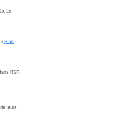
és. Le
’un
Plan
ans l’ISF.
 de leurs