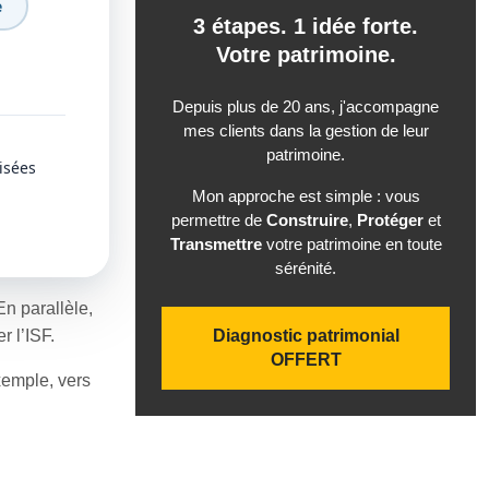
e
3 étapes. 1 idée forte.
Votre patrimoine.
Depuis plus de 20 ans, j'accompagne
mes clients dans la gestion de leur
patrimoine.
isées
Mon approche est simple : vous
permettre de
Construire
,
Protéger
et
Transmettre
votre patrimoine en toute
sérénité.
En parallèle,
r l’ISF.
Diagnostic patrimonial
OFFERT
exemple, vers