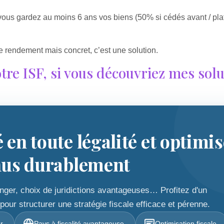
 vous gardez au moins 6 ans vos biens (50% si cédés avant / pl
e rendement mais concret, c’est une solution.
otre ISF, si vous découvriez mes sol
é en toute légalité et optimi
nus durablement
ranger, choix de juridictions avantageuses… Profitez d'un
ur structurer une stratégie fiscale efficace et pérenne.
er
Pays à fiscalité avantageuse
Optimisation fiscale