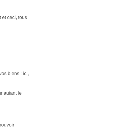
et ceci, tous
s biens : ici,
r autant le
pouvoir