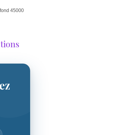
afond 45000
utions
sez