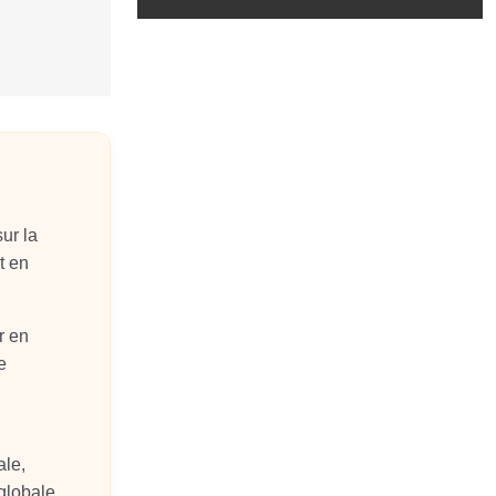
sur la
t en
r en
e
ale,
 globale.