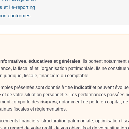
et l’e‑reporting
s non conformes
informatives, éducatives et générales
. Ils portent notamment 
ance, la fiscalité et l’organisation patrimoniale. Ils ne constituen
on juridique, fiscale, financière ou comptable.
xemples présentés sont donnés à titre
indicatif
et peuvent évolue
é et de votre situation personnelle. Les performances passées n
sement comporte des
risques
, notamment de perte en capital, de
aintes fiscales et réglementaires.
ements financiers, structuration patrimoniale, optimisation fisc
s au regard de votre profil, de vos objectifs et de votre situation