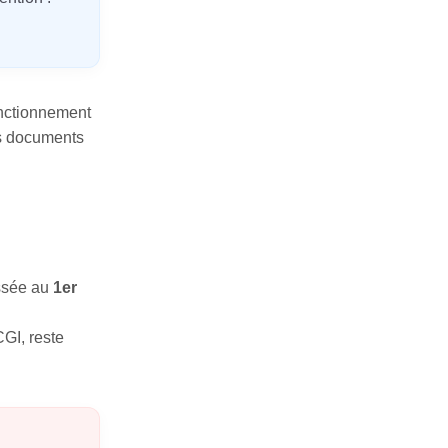
onctionnement
les documents
ussée au
1er
CGI, reste