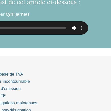
st de cet article ci-dessous :
par
Cyril Jarnias
n base de TVA
r incontournable
s d’émission
RFE
bligations maintenues
e non‑désignation