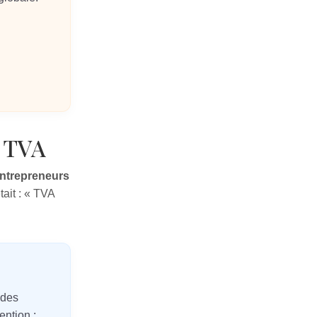
e TVA
ntrepreneurs
tait : « TVA
 des
ntion :