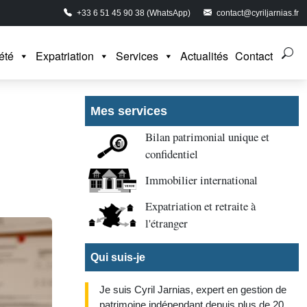
+33 6 51 45 90 38 (WhatsApp)
contact@cyriljarnias.fr
été
Expatriation
Services
Actualités
Contact
Mes services
Bilan patrimonial unique et
confidentiel
Immobilier international
Expatriation et retraite à
l'étranger
Qui suis-je
Je suis Cyril Jarnias, expert en gestion de
patrimoine indépendant depuis plus de 20