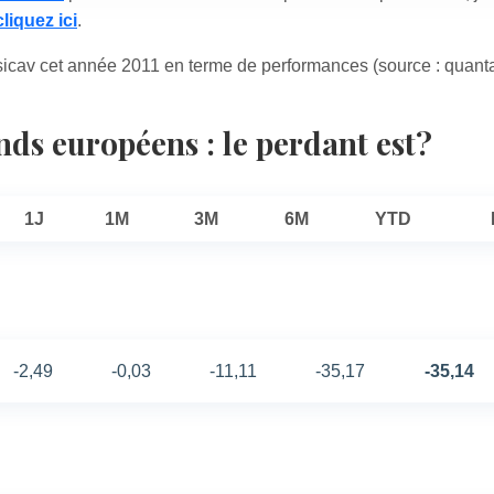
cliquez ici
.
cav cet année 2011 en terme de performances (source : quanta
ds européens : le perdant est?
1J
1M
3M
6M
YTD
-2,49
-0,03
-11,11
-35,17
-35,14