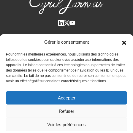
Qui suis-je ?
Gérer le consentement
Voir tous les articles
Pour offrir les meilleures expériences, nous utilisons des technologies
Plan des articles
telles que les cookies pour stocker et/ou accéder aux informations des
Cyril Jarnias dans la Presse
appareils. Le fait de consentir à ces technologies nous permettra de traiter
des données telles que le comportement de navigation ou les ID uniques
Contactez-moi
sur ce site. Le fait de ne pas consentir ou de retirer son consentement peut
avoir un effet négatif sur certaines caractéristiques et fonctions.
Bilan patrimonial unique et confidentiel
Accepter
Immobilier international
Expatriation et retraite à l’étranger
Refuser
Actualités
Voir les préférences
Mentions légales
-
Politique de confidentialité