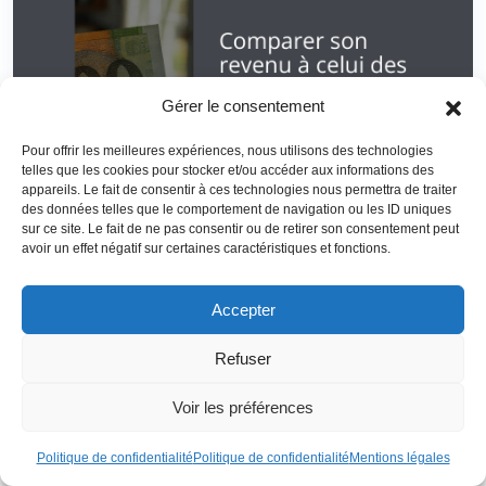
Gérer le consentement
Pour offrir les meilleures expériences, nous utilisons des technologies
telles que les cookies pour stocker et/ou accéder aux informations des
appareils. Le fait de consentir à ces technologies nous permettra de traiter
des données telles que le comportement de navigation ou les ID uniques
sur ce site. Le fait de ne pas consentir ou de retirer son consentement peut
Une autre leçon centrale de la recherche est que
l’argent
avoir un effet négatif sur certaines caractéristiques et fonctions.
compte autant par ce qu’il permet de faire
que par ce
qu’il signifie en termes de rang social. Beaucoup d’études
Accepter
montrent que le
revenu relatif
– se sentir plus ou moins
riche que ses pairs – pèse lourd dans la satisfaction de vie.
Refuser
Les travaux de
Luttmer
, entre autres, montrent que, à
Voir les préférences
revenu égal, vivre dans un quartier où les
voisins sont
plus riches
est associé à un bien‑être subjectif plus faible.
Politique de confidentialité
Politique de confidentialité
Mentions légales
Même en tenant compte du coût de la vie local, le niveau de