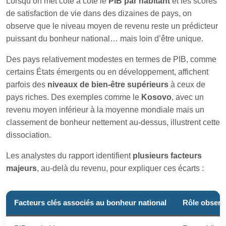
Lorsqu’on met côte à côte le
PIB par habitant
et les scores
de satisfaction de vie dans des dizaines de pays, on
observe que le niveau moyen de revenu reste un prédicteur
puissant du bonheur national… mais loin d’être unique.
Des pays relativement modestes en termes de PIB, comme
certains États émergents ou en développement, affichent
parfois des
niveaux de bien‑être supérieurs
à ceux de
pays riches. Des exemples comme le
Kosovo
, avec un
revenu moyen inférieur à la moyenne mondiale mais un
classement de bonheur nettement au‑dessus, illustrent cette
dissociation.
Les analystes du rapport identifient
plusieurs facteurs
majeurs
, au‑delà du revenu, pour expliquer ces écarts :
Facteurs clés associés au bonheur national
Rôle observ